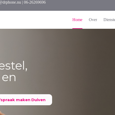
n@drphone.nu | 06-26269696
Home
Over
Dienst
stel,
 en
fspraak maken Duiven