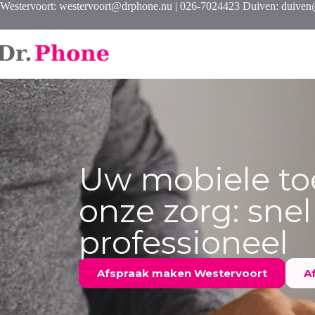
Westervoort: westervoort@drphone.nu | 026-7024423 Duiven: duive
Uw mobiele toe
onze zorg: snel
professioneel
Afspraak maken Westervoort
A